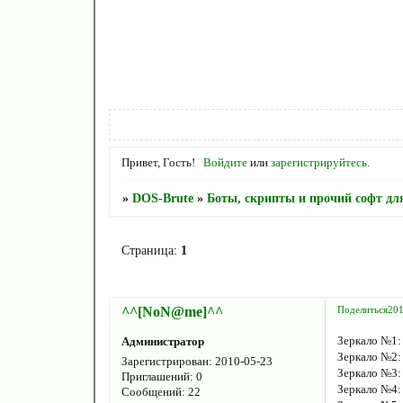
Привет, Гость!
Войдите
или
зарегистрируйтесь
.
»
DOS-Brute
»
Боты, скрипты и прочий софт для
Страница:
1
^^[NoN@me]^^
Поделиться
201
Зеркало №1
Администратор
Зеркало №2
Зарегистрирован
: 2010-05-23
Зеркало №3
Приглашений:
0
Зеркало №4
Сообщений:
22