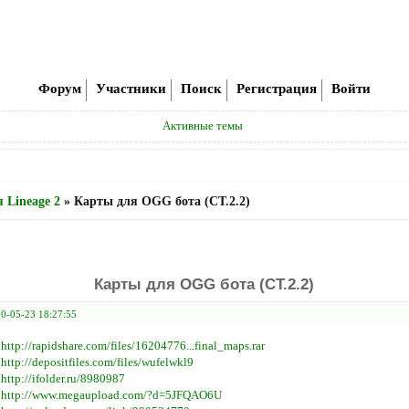
Форум
Участники
Поиск
Регистрация
Войти
Активные темы
 Lineage 2
»
Карты для OGG бота (CT.2.2)
Карты для OGG бота (CT.2.2)
0-05-23 18:27:55
:
http://rapidshare.com/files/16204776...final_maps.rar
:
http://depositfiles.com/files/wufelwkl9
:
http://ifolder.ru/8980987
:
http://www.megaupload.com/?d=5JFQAO6U