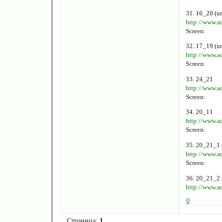
31. 16_20 (u
http://www.a
Screen:
32. 17_19 (u
http://www.a
Screen:
33. 24_21
http://www.a
Screen:
34. 20_11
http://www.a
Screen:
35. 20_21_1 
http://www.a
Screen:
36. 20_21_2 
http://www.a
0
Страница:
1